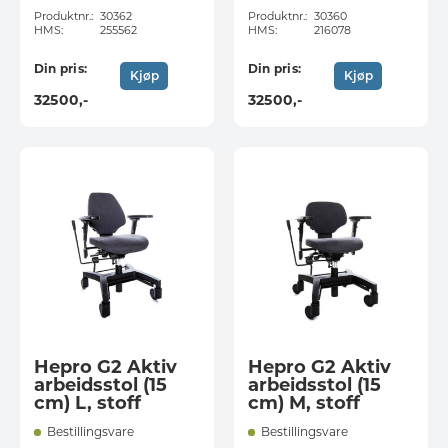
Produktnr.:
30362
Produktnr.:
30360
HMS:
255562
HMS:
216078
Din pris:
Din pris:
Kjøp
Kjøp
32500
,-
32500
,-
Hepro G2 Aktiv
Hepro G2 Aktiv
arbeidsstol (15
arbeidsstol (15
cm) L, stoff
cm) M, stoff
Bestillingsvare
Bestillingsvare