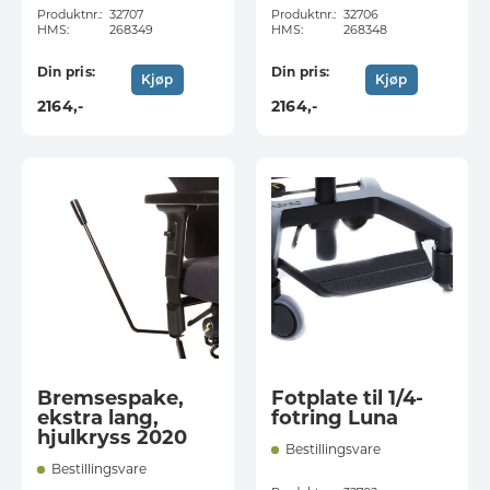
Produktnr.:
32707
Produktnr.:
32706
HMS:
268349
HMS:
268348
Din pris:
Din pris:
Kjøp
Kjøp
2164
,-
2164
,-
Bremsespake,
Fotplate til 1/4-
ekstra lang,
fotring Luna
hjulkryss 2020
Bestillingsvare
Bestillingsvare