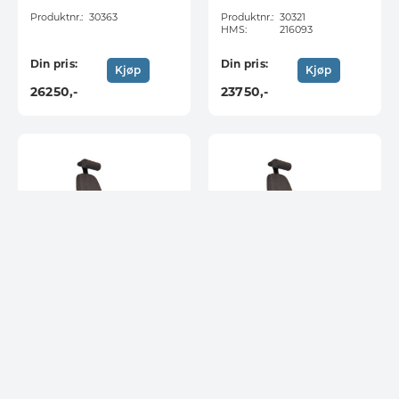
Produktnr.:
30363
Produktnr.:
30321
HMS:
216093
Din pris:
Din pris:
Kjøp
Kjøp
26250
,-
23750
,-
Hepro G2 Tilto 15
Hepro G2 Tilto 15
EHR 24-7
EHR arbeidsstol,
arbeidsstol, stoff
stoff
Bestillingsvare
Bestillingsvare