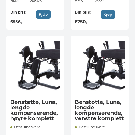
HMS:
268323
HMS:
268321
Din pris:
Din pris:
Kjøp
Kjøp
6556
,-
6750
,-
Benstøtte, Luna,
Benstøtte, Luna,
lengde
lengde
kompenserende,
kompenserende,
høyre komplett
venstre komplett
Bestillingsvare
Bestillingsvare