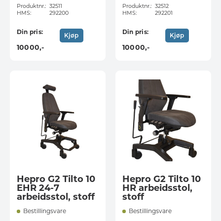
Produktnr.:
32511
Produktnr.:
32512
HMS:
292200
HMS:
292201
Din pris:
Din pris:
Kjøp
Kjøp
10000
,-
10000
,-
Hepro G2 Tilto 10
Hepro G2 Tilto 10
EHR 24-7
HR arbeidsstol,
arbeidsstol, stoff
stoff
Bestillingsvare
Bestillingsvare