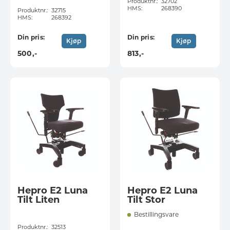
Produktnr.:
32702
HMS:
268390
Produktnr.:
32715
HMS:
268392
Din pris:
Din pris:
Kjøp
Kjøp
500
,-
813
,-
Hepro E2 Luna
Hepro E2 Luna
Tilt Liten
Tilt Stor
Bestillingsvare
Produktnr.:
32513