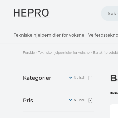
Tekniske hjelpemidler for voksne
Velferdstekno
Forside
>
Tekniske hjelpemidler for voksne
>
Bariatri produk
B
Kategorier
Nullstill
Baria
Pris
Nullstill