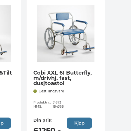
&Tilt
Cobi XXL 61 Butterfly,
m/drivhj. fast,
dusjtoastol
Bestillingsvare
Produktnr.:
51673
HMS:
184368
Din pris:
øp
Kjøp
61250
,-