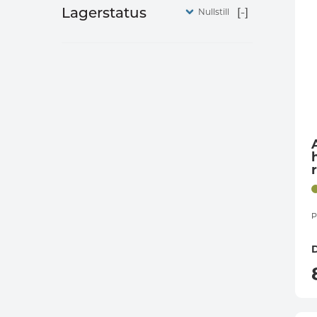
Lagerstatus
Nullstill
P
D