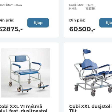
roduktnr.:
51674
Produktnr.:
51672
HMS:
162338
in pris:
Din pris:
Kjøp
Kj
62875
,-
60500
,-
Cobi XXL 71 m/små
Cobi XXL dusjstol 
hjul, fast, dusjtoastol
Tilt