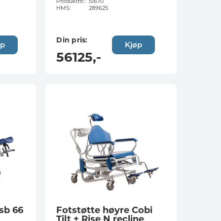
Produktnr.:
51670
HMS:
289625
Din pris:
øp
Kjøp
56125
,-
sb 66
Fotstøtte høyre Cobi
Tilt + Rise N recline