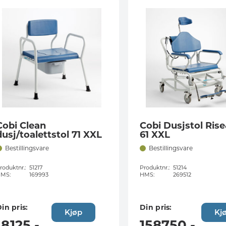
Cobi Clean
Cobi Dusjstol Rise
dusj/toalettstol 71 XXL
61 XXL
Bestillingsvare
Bestillingsvare
roduktnr.:
51217
Produktnr.:
51214
MS:
169993
HMS:
269512
in pris:
Din pris:
Kjøp
Kj
18125
,-
158750
,-