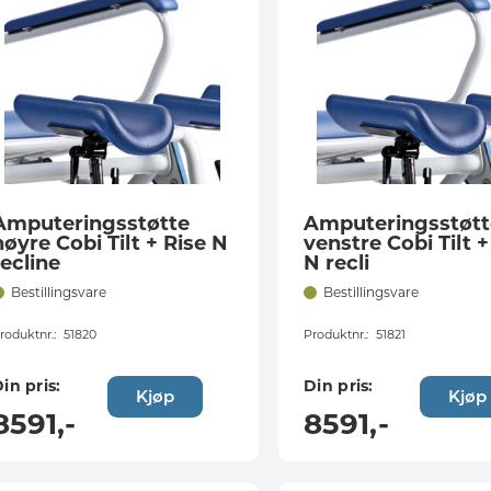
Amputeringsstøtte
Amputeringsstøtt
høyre Cobi Tilt + Rise N
venstre Cobi Tilt +
recline
N recli
Bestillingsvare
Bestillingsvare
roduktnr.:
51820
Produktnr.:
51821
in pris:
Din pris:
Kjøp
Kjøp
8591
,-
8591
,-