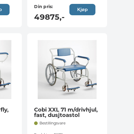
Din pris:
p
Kjøp
49875
,-
fly,
Cobi XXL 71 m/drivhjul,
fast, dusjtoastol
Bestillingsvare