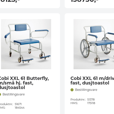
Cobi XXL 61 Butterfly,
Cobi XXL 61 m/driv
m/små hj. fast,
fast, dusjtoastol
dusjtoastol
Bestillingsvare
Bestillingsvare
Produktnr.:
51378
HMS:
175118
roduktnr.:
51671
MS:
184544