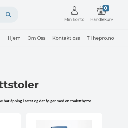
0
Min konto
Handlekurv
Hjem
Om Oss
Kontakt oss
Til hepro.no
ttstoler
ne har åpning i setet og det følger med en toalettbøtte.