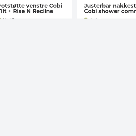
Fotstøtte venstre Cobi
Justerbar nakkest
Tilt + Rise N Recline
Cobi shower co
Bestillingsvare
Bestillingsvare
roduktnr.:
51819
Produktnr.:
51843
in pris:
Din pris:
Kjøp
Kjøp
2500
,-
9938
,-
Fri frakt > 10 000 kr (gjelder privatkjøp)
Ek