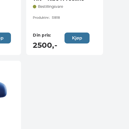
Bestillingsvare
Produktnr.:
51818
Din pris:
øp
Kjøp
2500
,-