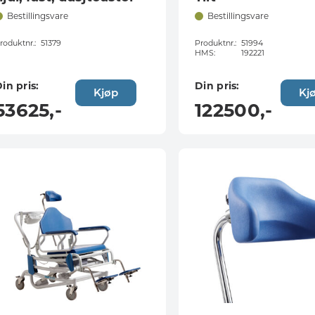
Bestillingsvare
Bestillingsvare
roduktnr.:
51379
Produktnr.:
51994
HMS:
192221
in pris:
Din pris:
Kjøp
Kj
53625
,-
122500
,-