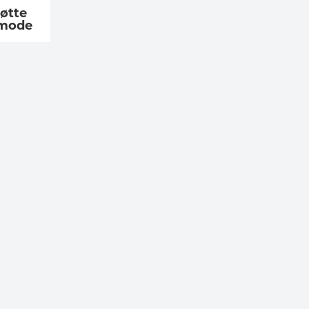
øtte
mmode
sperthjelp
Høy kvalitet