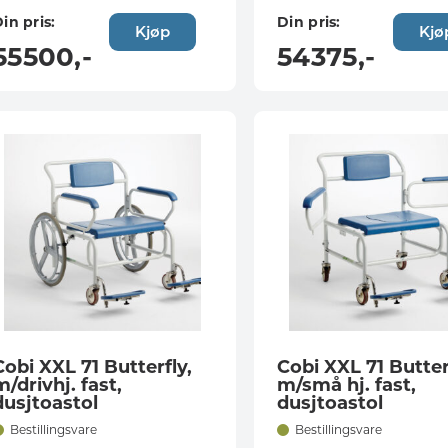
in pris:
Din pris:
Kjøp
Kjø
55500
,-
54375
,-
Cobi XXL 71 Butterfly,
Cobi XXL 71 Butter
m/drivhj. fast,
m/små hj. fast,
dusjtoastol
dusjtoastol
Bestillingsvare
Bestillingsvare