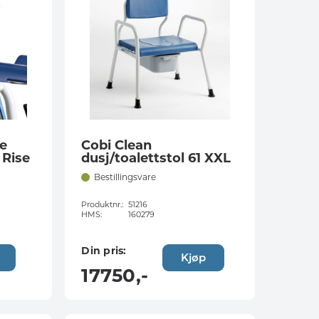
e
Cobi Clean
 Rise
dusj/toalettstol 61 XXL
Bestillingsvare
Produktnr.:
51216
HMS:
160279
Din pris:
Kjøp
17750
,-