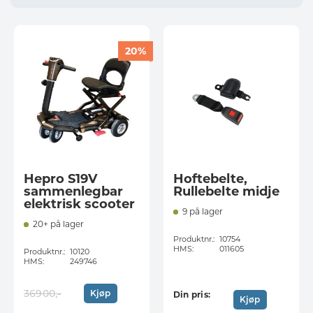
20%
Hepro S19V
Hoftebelte,
sammenlegbar
Rullebelte midje
elektrisk scooter
9 på lager
20+ på lager
Produktnr.:
10754
HMS:
011605
Produktnr.:
10120
HMS:
249746
O
N
36900
,-
Kjøp
Din pris:
p
å
Kjøp
p
v