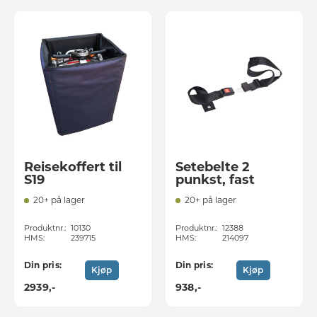
Reisekoffert til
Setebelte 2
S19
punkst, fast
20+ på lager
20+ på lager
Produktnr.:
10130
Produktnr.:
12388
HMS:
239715
HMS:
214097
Din pris:
Din pris:
Kjøp
Kjøp
2939
,-
938
,-