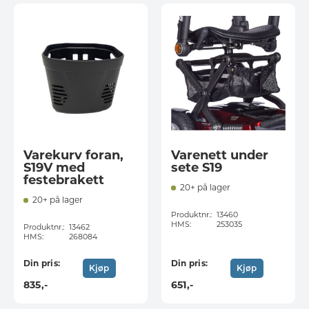
Varekurv foran,
Varenett under
S19V med
sete S19
festebrakett
20+ på lager
20+ på lager
Produktnr.:
13460
HMS:
253035
Produktnr.:
13462
HMS:
268084
Din pris:
Din pris:
Kjøp
Kjøp
835
,-
651
,-