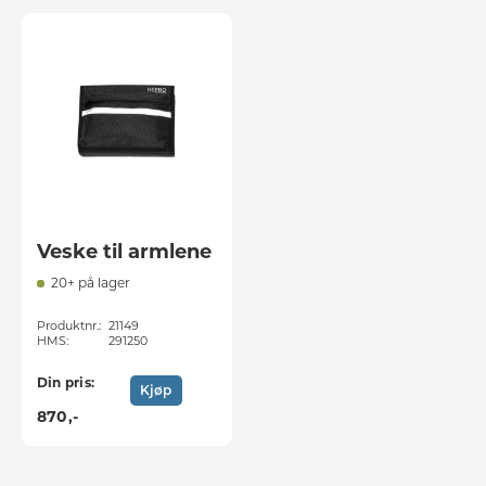
Veske til armlene
20+ på lager
Produktnr.:
21149
HMS:
291250
Din pris:
Kjøp
870
,-