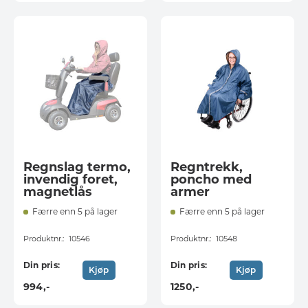
Regnslag termo,
Regntrekk,
invendig foret,
poncho med
magnetlås
armer
Færre enn 5 på lager
Færre enn 5 på lager
Produktnr.:
10546
Produktnr.:
10548
Din pris:
Din pris:
Kjøp
Kjøp
994
,-
1250
,-