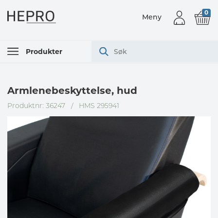
0
Meny
Produkter
Armlenebeskyttelse, hud
Produktnr: 36247
/
HMS 295941