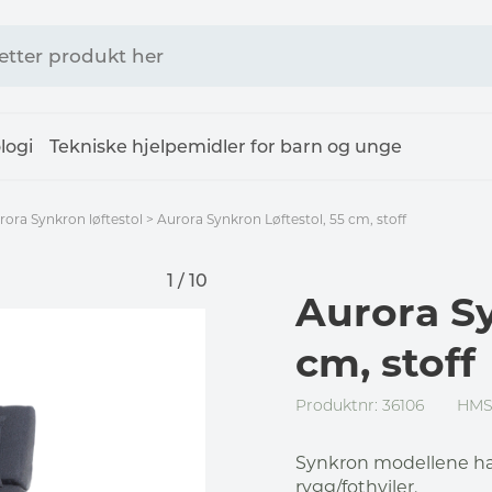
logi
Tekniske hjelpemidler for barn og unge
rora Synkron løftestol
>
Aurora Synkron Løftestol, 55 cm, stoff
1 / 10
Aurora Sy
cm, stoff
Produktnr: 36106
HMS
Synkron modellene ha
rygg/fothviler.