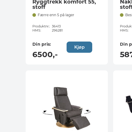
Ryggtrekk komfort 55,
Nak
stoff
stof
Færre enn 5 på lager
Bes
Produktnr.:
36413
Produkt
HMS:
296281
HMS:
Din pris:
Din p
Kjøp
6500
,-
58