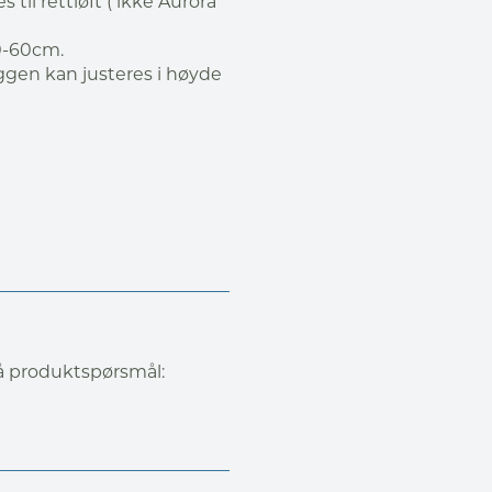
til rettløft ( ikke Aurora
40-60cm.
ggen kan justeres i høyde
på produktspørsmål: