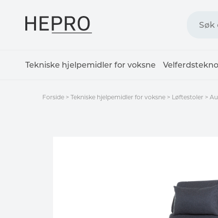
Tekniske hjelpemidler for voksne
Velferdstekno
Forside
>
Tekniske hjelpemidler for voksne
>
Løftestoler
>
Au