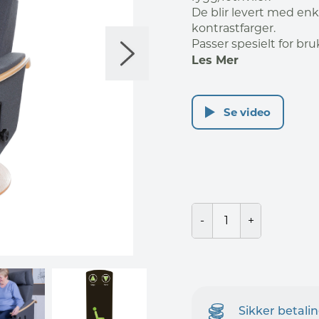
De blir levert med enk
kontrastfarger.
Passer spesielt for br
Les Mer
Se video
Sikker betali