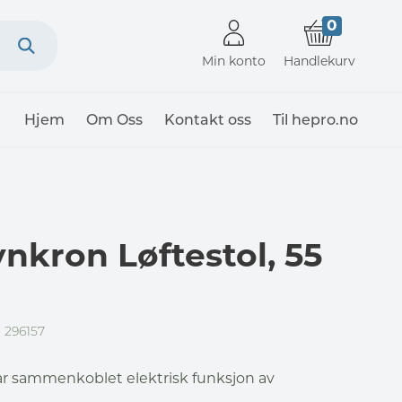
0
Min konto
Handlekurv
Hjem
Om Oss
Kontakt oss
Til hepro.no
nkron Løftestol, 55
 296157
r sammenkoblet elektrisk funksjon av