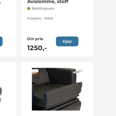
,
Avislomme, stoff
Bestillingsvare
Produktnr.:
36248
Din pris:
Kjøp
1250
,-