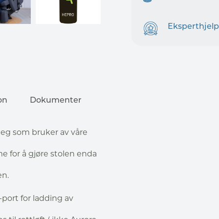
Eksperthjelp
on
Dokumenter
 deg som bruker av våre
me for å gjøre stolen enda
en.
-port for ladding av