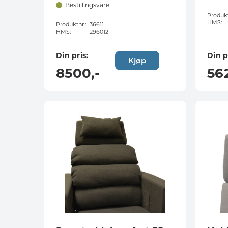
Bestillingsvare
Produkt
HMS:
Produktnr.:
36611
HMS:
296012
Din pris:
Din p
Kjøp
8500
,-
56