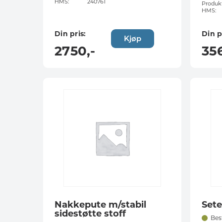
HMS:
240761
Produkt
HMS:
Din pris:
Din p
Kjøp
2750
,-
35
Nakkepute m/stabil
Sete
sidestøtte stoff
Bes