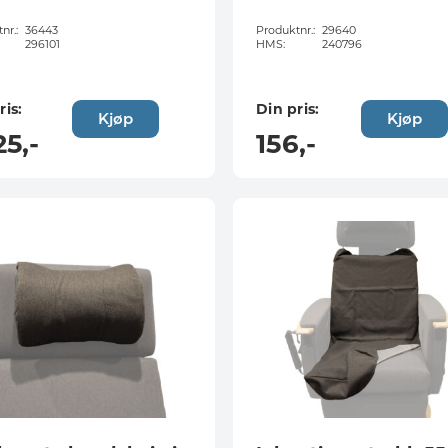
nr.:
36443
Produktnr.:
29640
296101
HMS:
240796
ris:
Din pris:
Kjøp
Kjøp
25
,-
156
,-