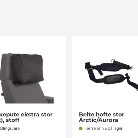
epute ekstra stor
Belte hofte stor
), stoff
Arctic/Aurora
tillingsvare
Færre enn 5 på lager