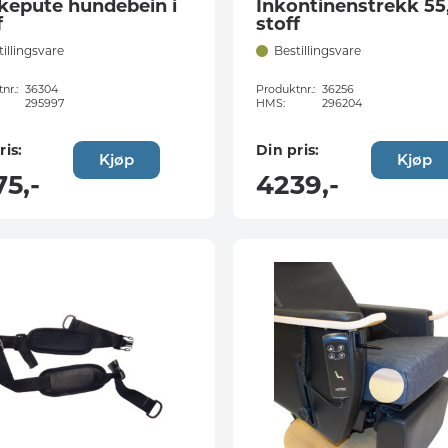
kepute hundebein i
Inkontinenstrekk 55
f
stoff
tillingsvare
Bestillingsvare
nr.:
36304
Produktnr.:
36256
295997
HMS:
296204
ris:
Din pris:
Kjøp
Kjøp
75
,-
4239
,-