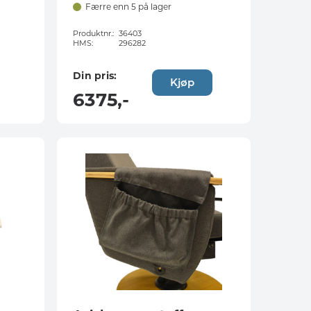
Færre enn 5 på lager
Produktnr.:
36403
HMS:
296282
Din pris:
Kjøp
6375
,-