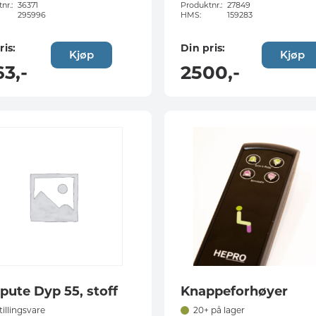
nr.:
36371
Produktnr.:
27849
295996
HMS:
159283
ris:
Din pris:
Kjøp
Kjøp
63
,-
2500
,-
pute Dyp 55, stoff
Knappeforhøyer
tillingsvare
20+ på lager