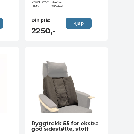
Produktnr.:
36494
HMS:
295944
Din pris:
Kjøp
2250
,-
Ryggtrekk 55 for ekstra
god sidestøtte, stoff