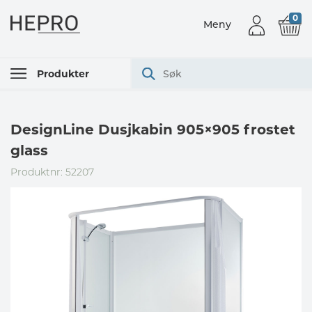
0
Meny
Produkter
DesignLine Dusjkabin 905×905 frostet
glass
Produktnr: 52207