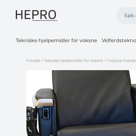
Tekniske hjelpemidler for voksne
Velferdstekno
Forside
>
Tekniske hjelpemidler for voksne
>
Fotpute m/side