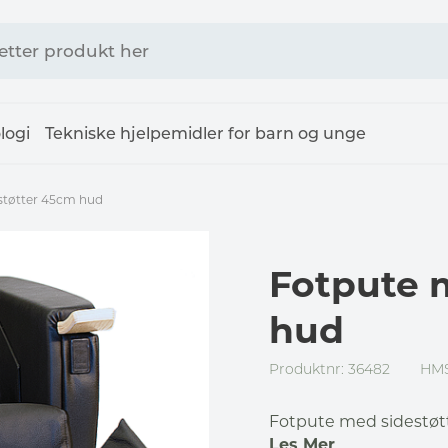
logi
Tekniske hjelpemidler for barn og unge
støtter 45cm hud
Fotpute 
hud
Produktnr: 36482
HMS
Fotpute med sidestøt
Les Mer