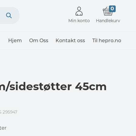
0
Min konto
Handlekurv
Hjem
Om Oss
Kontakt oss
Til hepro.no
m/sidestøtter 45cm
 295947
ter