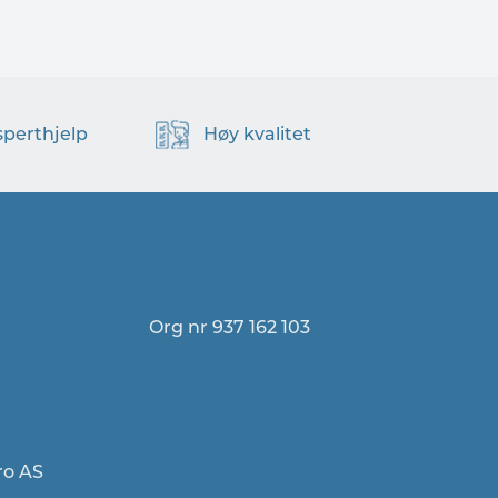
sperthjelp
Høy kvalitet
Org nr 937 162 103
ro AS