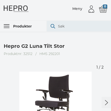
0
Meny
Produkter
Hepro G2 Luna Tilt Stor
Produktnr: 32512
/
HMS 292201
1 / 2