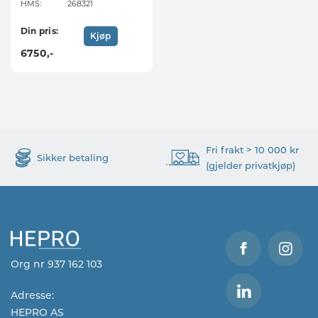
HMS:
268321
Din pris:
Kjøp
6750
,-
Fri frakt > 10 000 kr
Sikker betaling
(gjelder privatkjøp)
Org nr 937 162 103
Adresse:
HEPRO AS