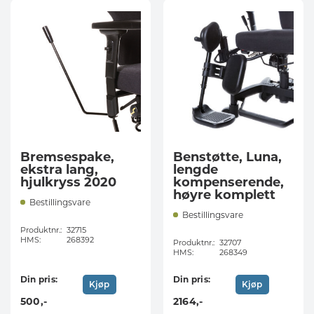
Bremsespake,
Benstøtte, Luna,
ekstra lang,
lengde
hjulkryss 2020
kompenserende,
høyre komplett
Bestillingsvare
Bestillingsvare
Produktnr.:
32715
HMS:
268392
Produktnr.:
32707
HMS:
268349
Din pris:
Din pris:
Kjøp
Kjøp
500
,-
2164
,-