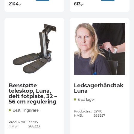
2164
,-
813
,-
Benstøtte
Ledsagerhåndtak
teleskop, Luna,
Luna
delt fotplate, 32 –
5 på lager
56 cm regulering
Bestillingsvare
Produktnr.:
32710
HMS:
268357
Produktnr.:
32705
HMS:
268323