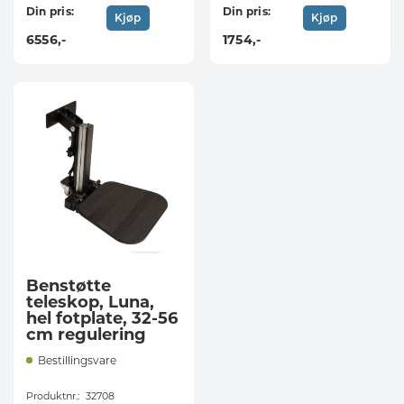
Din pris:
Din pris:
Kjøp
Kjøp
6556
,-
1754
,-
Benstøtte
teleskop, Luna,
hel fotplate, 32-56
cm regulering
Bestillingsvare
Produktnr.:
32708