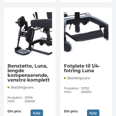
Benstøtte, Luna,
Fotplate til 1/4-
lengde
fotring Luna
kompenserende,
Bestillingsvare
venstre komplett
Bestillingsvare
Produktnr.:
32702
HMS:
268390
Produktnr.:
32706
HMS:
268348
Din pris:
Din pris:
Kjøp
Kjøp