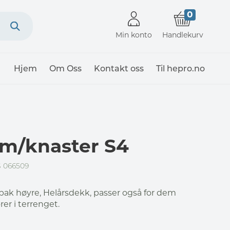
0
Min konto
Handlekurv
Hjem
Om Oss
Kontakt oss
Til hepro.no
 m/knaster S4
 066509
ak høyre, Helårsdekk, passer også for dem
er i terrenget.