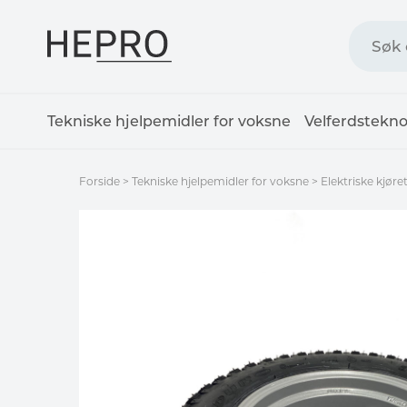
Tekniske hjelpemidler for voksne
Velferdstekno
Forside
>
Tekniske hjelpemidler for voksne
>
Elektriske kjøre