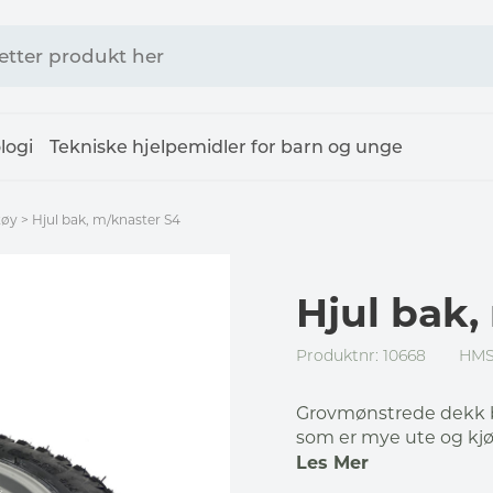
logi
Tekniske hjelpemidler for barn og unge
tøy
>
Hjul bak, m/knaster S4
Hjul bak,
Produktnr: 10668
HMS
Grovmønstrede dekk b
som er mye ute og kjør
Les Mer