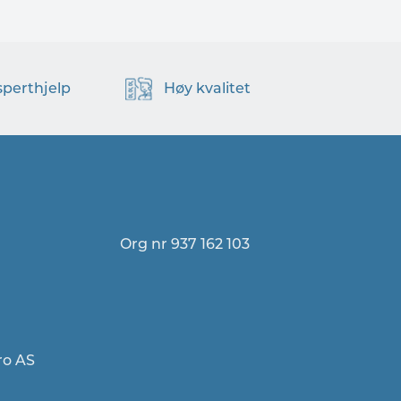
sperthjelp
Høy kvalitet
Org nr 937 162 103
ro AS