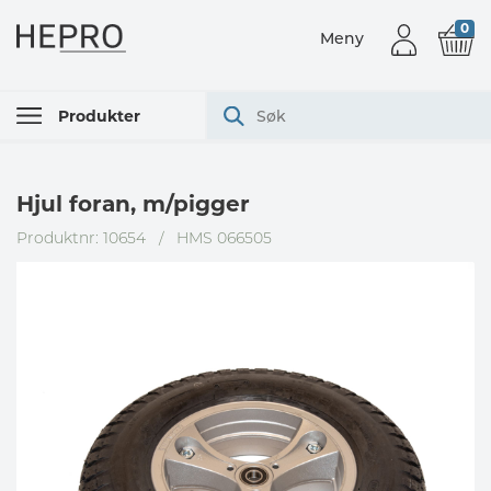
0
Meny
Produkter
Hjul foran, m/pigger
Produktnr: 10654
/
HMS 066505