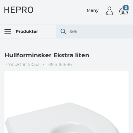
0
Meny
Produkter
Hullforminsker Ekstra liten
Produktnr: 51052
/
HMS 161886