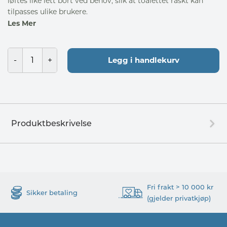
løftes like lett bort ved behov, slik at toalettet raskt kan
tilpasses ulike brukere.
Les Mer
Legg i handlekurv
Produktbeskrivelse
Fri frakt > 10 000 kr
Sikker betaling
(gjelder privatkjøp)