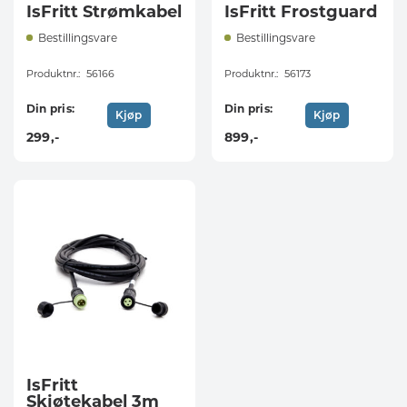
IsFritt Strømkabel
IsFritt Frostguard
Bestillingsvare
Bestillingsvare
Produktnr.:
56166
Produktnr.:
56173
Din pris:
Din pris:
Kjøp
Kjøp
299
,-
899
,-
IsFritt
Skjøtekabel 3m