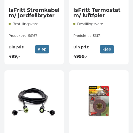
IsFritt Strømkabel
IsFritt Termostat
m/ jordfeilbryter
m/ luftføler
Bestillingsvare
Bestillingsvare
Produktnr.:
56167
Produktnr.:
56174
Din pris:
Din pris:
Kjøp
Kjøp
499
,-
4999
,-