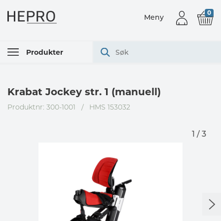
0
Meny
Produkter
Krabat Jockey str. 1 (manuell)
Produktnr: 300-1001
/
HMS 153032
1 / 3