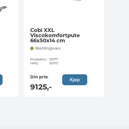
Cobi XXL
Viscokomfortpute
66x50x14 cm
Bestillingsvare
Produktnr.:
51977
HMS:
197117
Din pris:
Kjøp
9125
,-