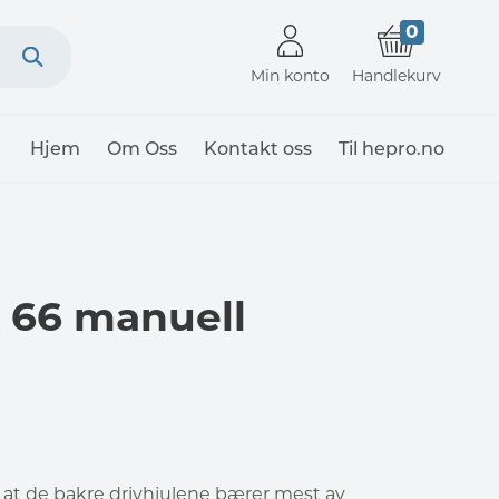
0
Min konto
Handlekurv
Hjem
Om Oss
Kontakt oss
Til hepro.no
 66 manuell
k at de bakre drivhjulene bærer mest av