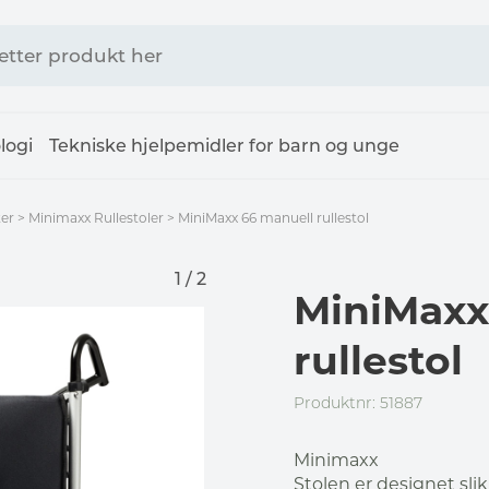
logi
Tekniske hjelpemidler for barn og unge
ter
>
Minimaxx Rullestoler
>
MiniMaxx 66 manuell rullestol
1 / 2
MiniMaxx
rullestol
Produktnr: 51887
Minimaxx
Stolen er designet sli