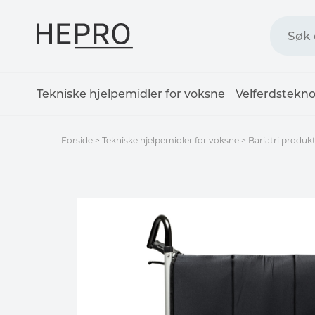
Tekniske hjelpemidler for voksne
Velferdstekno
Forside
>
Tekniske hjelpemidler for voksne
>
Bariatri produk