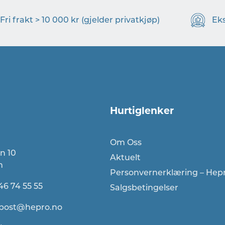
Fri frakt > 10 000 kr (gjelder privatkjøp)
Ek
Hurtiglenker
Om Oss
n 10
Aktuelt
n
Personvernerklæring – Hep
46 74 55 55
Salgsbetingelser
post@hepro.no​​