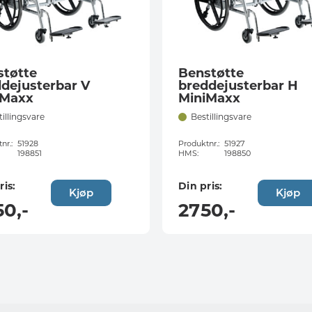
støtte
Benstøtte
dejusterbar V
breddejusterbar H
iMaxx
MiniMaxx
tillingsvare
Bestillingsvare
nr.:
51928
Produktnr.:
51927
198851
HMS:
198850
ris:
Din pris:
Kjøp
Kjøp
50
,-
2750
,-