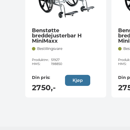
Benstøtte
Ben
breddejusterbar H
bred
MiniMaxx
Min
Bestillingsvare
Bes
Produktnr.:
51927
Produkt
HMS:
198850
HMS:
Din pris:
Din p
Kjøp
2750
,-
27