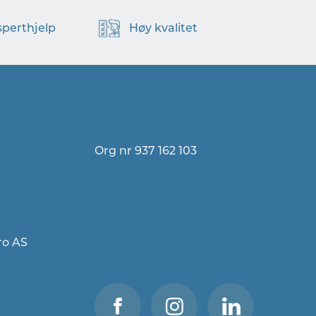
sperthjelp
Høy kvalitet
Org nr 937 162 103
ro AS