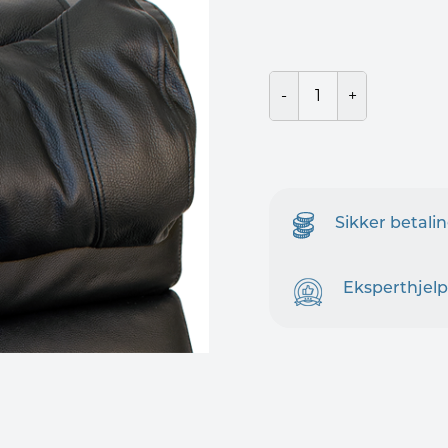
Sikker betali
Eksperthjelp