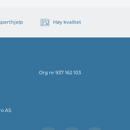
sperthjelp
Høy kvalitet
Org nr 937 162 103
ro AS