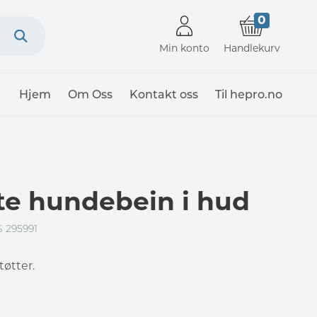
0
Min konto
Handlekurv
Hjem
Om Oss
Kontakt oss
Til hepro.no
e hundebein i hud
 295991
øtter.