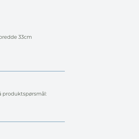
 bredde 33cm
på produktspørsmål: