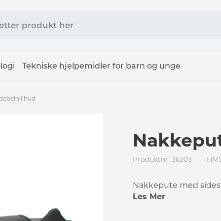
logi
Tekniske hjelpemidler for barn og unge
ebein i hud
Nakkeput
Produktnr: 36303
HMS
Nakkepute med sidest
Les Mer