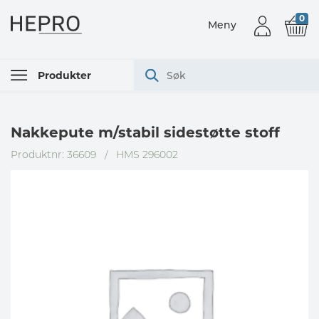
0
Meny
Produkter
Nakkepute m/stabil sidestøtte stoff
Produktnr: 36609
/
HMS 296002