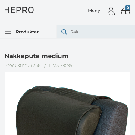
0
Meny
Produkter
Nakkepute medium
Produktnr: 36368
/
HMS 295992