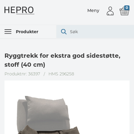
0
Meny
Produkter
Ryggtrekk for ekstra god sidestøtte,
stoff (40 cm)
Produktnr: 36397
/
HMS 296258