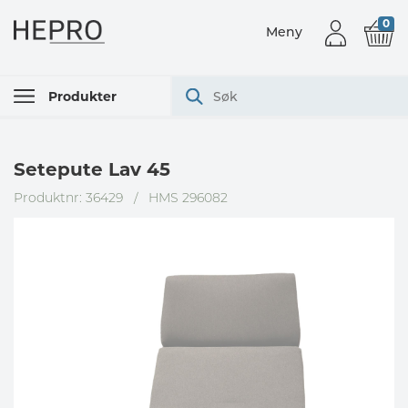
0
Meny
Produkter
Setepute Lav 45
Produktnr: 36429
/
HMS 296082