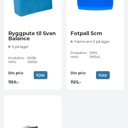
Ryggpute til Svan
Fotpall 5cm
Balance
Færre enn 5 på lager
5 på lager
Produktnr.:
51915
HMS:
199545
Produktnr.:
51038
HMS:
134750
Din pris:
Din pris:
Kjøp
Kjøp
1150
,-
1125
,-