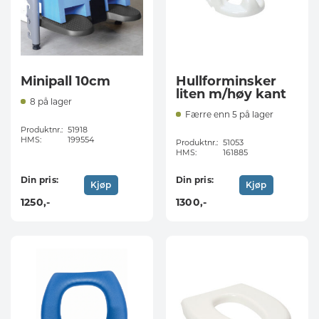
Minipall 10cm
Hullforminsker
liten m/høy kant
8 på lager
Færre enn 5 på lager
Produktnr.:
51918
HMS:
199554
Produktnr.:
51053
HMS:
161885
Din pris:
Din pris:
Kjøp
Kjøp
1250
,-
1300
,-