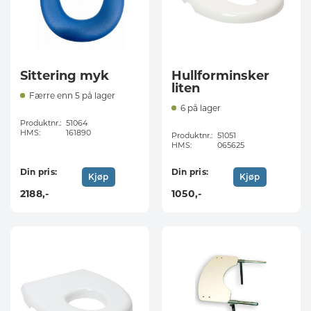
Sittering myk
Hullforminsker
liten
Færre enn 5 på lager
6 på lager
Produktnr.:
51064
HMS:
161890
Produktnr.:
51051
HMS:
065625
Din pris:
Din pris:
Kjøp
Kjøp
2188
,-
1050
,-