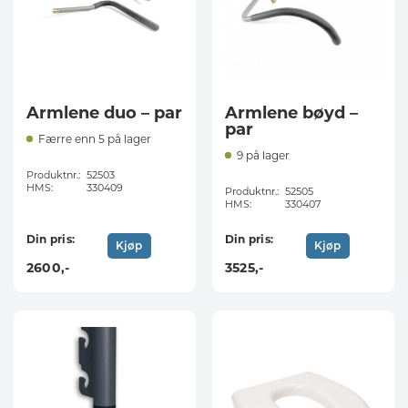
Armlene duo – par
Armlene bøyd –
par
Færre enn 5 på lager
9 på lager
Produktnr.:
52503
HMS:
330409
Produktnr.:
52505
HMS:
330407
Din pris:
Din pris:
Kjøp
Kjøp
2600
,-
3525
,-