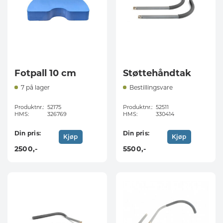
Fotpall 10 cm
Støttehåndtak
7 på lager
Bestillingsvare
Produktnr.:
52175
Produktnr.:
52511
HMS:
326769
HMS:
330414
Din pris:
Din pris:
Kjøp
Kjøp
2500
,-
5500
,-