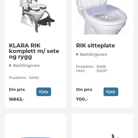
KLARA RIK
RIK sitteplate
komplett m/ sete
Bestillingsvare
og rygg
Bestillingsvare
Produktnr.:
51406
HMS:
153237
Produktnr.:
52452
Din pris:
Din pris:
Kjøp
Kjøp
16863
,-
700
,-