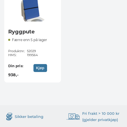
Ryggpute
Færre enn 5 på lager
Produktnr.:
52029
HMS:
199564
Din pris:
Kjøp
938
,-
Fri frakt > 10 000 kr
Sikker betaling
(gjelder privatkjøp)