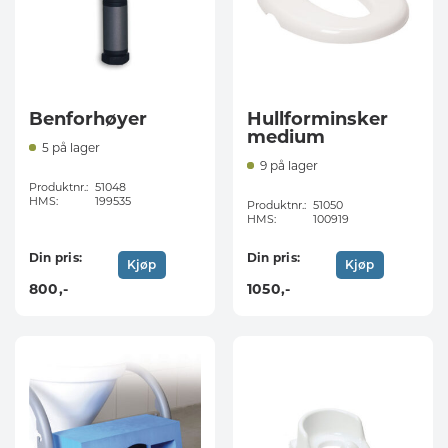
Benforhøyer
Hullforminsker
medium
5 på lager
9 på lager
Produktnr.:
51048
HMS:
199535
Produktnr.:
51050
HMS:
100919
Din pris:
Din pris:
Kjøp
Kjøp
800
,-
1050
,-