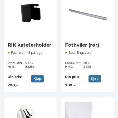
RIK kateterholder
Fothviler (rør)
Færre enn 5 på lager
Bestillingsvare
Produktnr.:
51423
Produktnr.:
51039
HMS:
153235
HMS:
134751
Din pris:
Din pris:
Kjøp
Kjøp
200
,-
788
,-