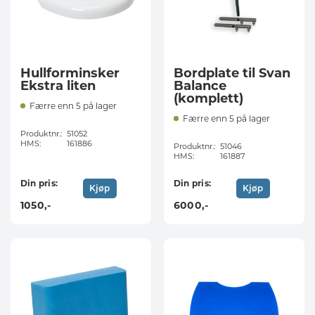
Hullforminsker
Bordplate til Svan
Ekstra liten
Balance
(komplett)
Færre enn 5 på lager
Færre enn 5 på lager
Produktnr.:
51052
HMS:
161886
Produktnr.:
51046
HMS:
161887
Din pris:
Din pris:
Kjøp
Kjøp
1050
,-
6000
,-