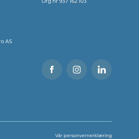
Org nr 937 162 103
ro AS
Vår personvernerklæring