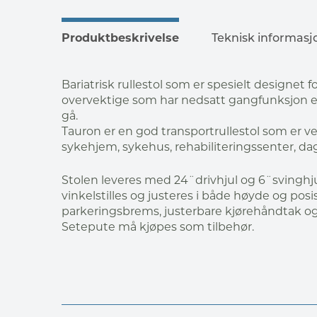
Produktbeskrivelse
Teknisk informasj
Bariatrisk rullestol som er spesielt designet fo
overvektige som har nedsatt gangfunksjon el
gå.
Tauron er en god transportrullestol som er v
sykehjem, sykehus, rehabiliteringssenter, dag
Stolen leveres med 24¨drivhjul og 6¨svinghj
vinkelstilles og justeres i både høyde og posi
parkeringsbrems, justerbare kjørehåndtak og
Setepute må kjøpes som tilbehør.