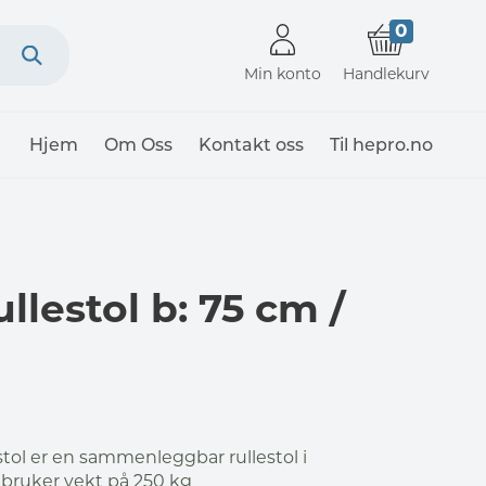
0
Min konto
Handlekurv
Hjem
Om Oss
Kontakt oss
Til hepro.no
llestol b: 75 cm /
estol er en sammenleggbar rullestol i
 bruker vekt på 250 kg