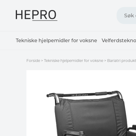
Tekniske hjelpemidler for voksne
Velferdstekno
Forside
>
Tekniske hjelpemidler for voksne
>
Bariatri produk