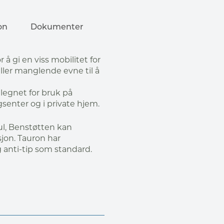
on
Dokumenter
r å gi en viss mobilitet for
ler manglende evne til å
elegnet for bruk på
senter og i private hjem.
ul, Benstøtten kan
sjon. Tauron har
 anti-tip som standard.