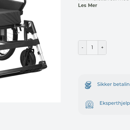
Les Mer
Sikker betali
Eksperthjelp