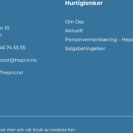
Hurtiglenker
Om Oss
n 10
Aktuelt
n
Personvernerklæring – Hep
46 74 55 55
Salgsbetingelser
post@hepro.no​​
//hepro.no
lese mer om vår bruk av cookies
her.