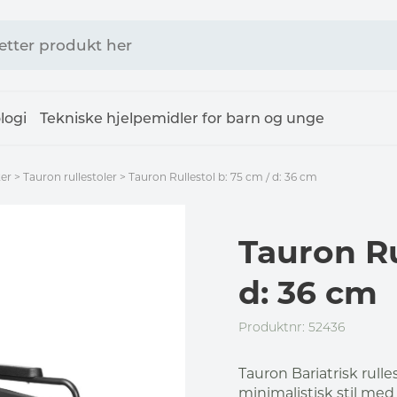
logi
Tekniske hjelpemidler for barn og unge
ter
>
Tauron rullestoler
>
Tauron Rullestol b: 75 cm / d: 36 cm
Tauron Ru
d: 36 cm
Produktnr: 52436
Tauron Bariatrisk rull
minimalistisk stil med