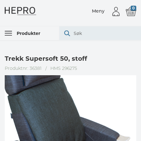
0
Meny
Produkter
Trekk Supersoft 50, stoff
Produktnr: 36381
/
HMS 296275