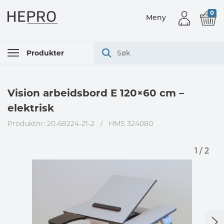
0
Meny
Produkter
Vision arbeidsbord E 120×60 cm –
elektrisk
Produktnr: 20-68224-21-2
/
HMS 324080
1 / 2