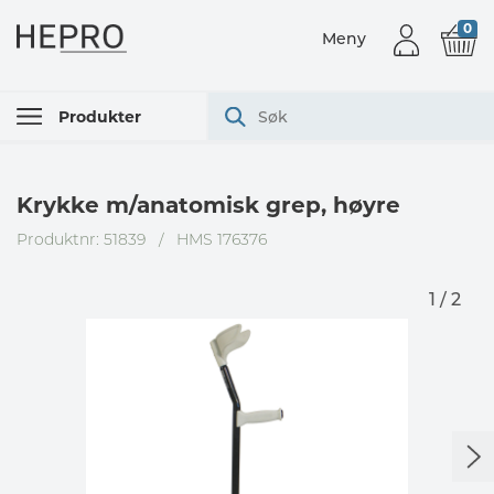
0
Meny
Produkter
Krykke m/anatomisk grep, høyre
Produktnr: 51839
/
HMS 176376
1 / 2