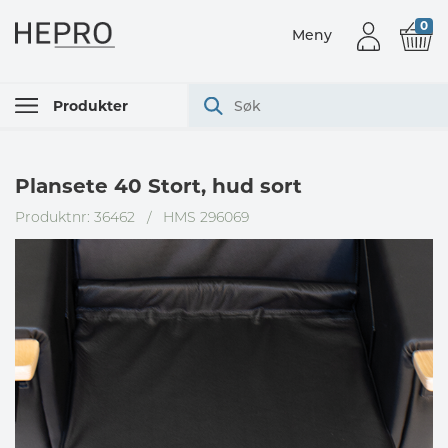
0
Meny
Produkter
Plansete 40 Stort, hud sort
Produktnr: 36462
/
HMS 296069