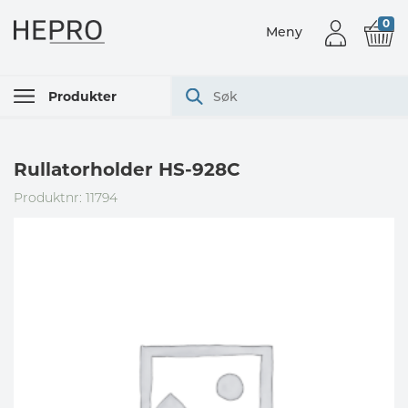
0
Meny
Produkter
Rullatorholder HS-928C
Produktnr: 11794