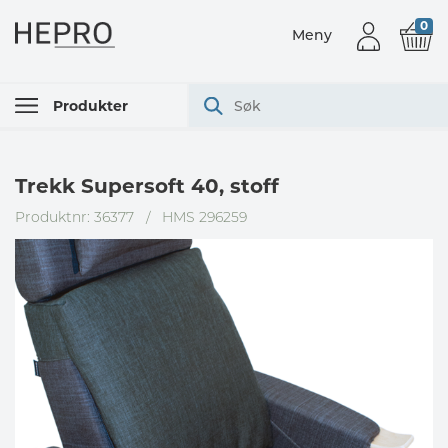
0
Meny
Produkter
Trekk Supersoft 40, stoff
Produktnr: 36377
/
HMS 296259